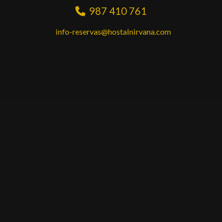
987 410 761
info-reservas
hostalnirvana.com