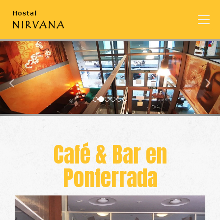
prev
nex
Café & Bar en
Ponferrada