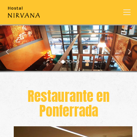
prev
nex
Restaurante en
Ponferrada