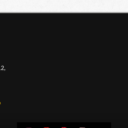
12,
)
m