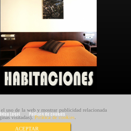
r el uso de la web y mostrar publicidad relacionada
Aviso Legal
Política de cookies
ginas visitadas).
Política de cookies
.
ACEPTAR
Política de Privacidad