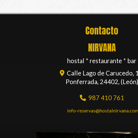
Contacto
NIRVANA
hostal * restaurante * bar
Calle Lago de Carucedo, 
Ponferrada
,
24402
,
(León
987 410 761
info-reservas
hostalnirvana.co